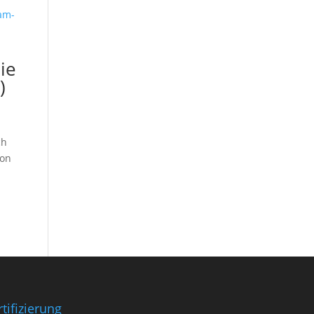
ie
)
ch
von
rtifizierung